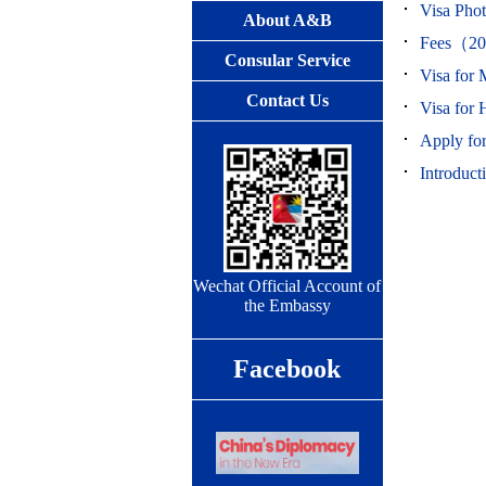
Visa Pho
About A&B
Fees（20
Consular Service
Visa for
Contact Us
Visa fo
Apply fo
Introduc
Wechat Official Account of
the Embassy
Facebook