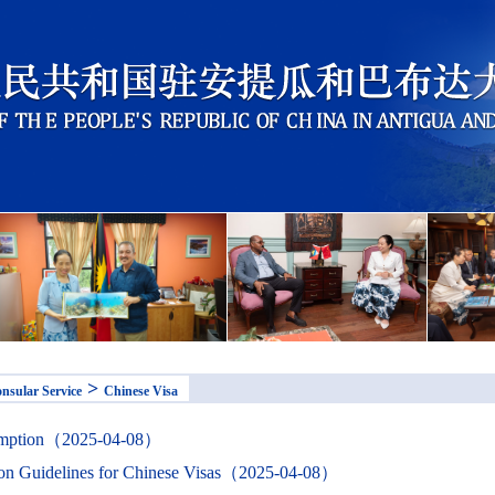
>
nsular Service
Chinese Visa
emption（2025-04-08）
ion Guidelines for Chinese Visas（2025-04-08）