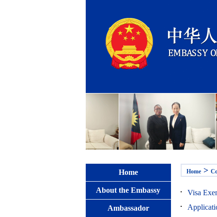
>
Home
Home
Co
About the Embassy
Visa Ex
Applicat
Ambassador