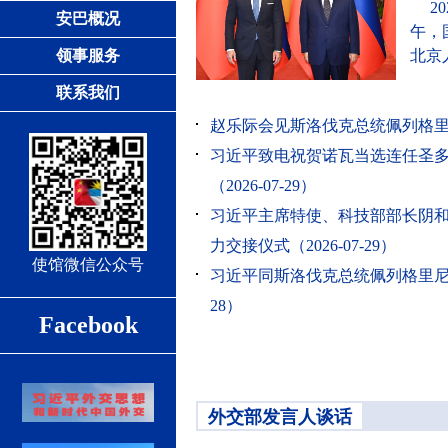
​
安巴概况
午，
领事服务
北京
联系我们
赵乐际会见斯洛伐克总统佩列格里尼（2
习近平致电祝贺诺瓦当选连任圣
（2026-07-29）
习近平主席特使、科技部部长阴
力交接仪式（2026-07-29）
使馆微信公众号
习近平同斯洛伐克总统佩列格里尼会谈
28）
Facebook
外交部发言人谈话