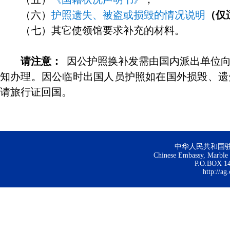
（六）
护照遗失、被盗或损毁的情况说明
（仅
（七）其它使领馆要求补充的材料。
请注意：
因公护照换补发需由国内派出单位向
知办理。因公临时出国人员护照如在国外损毁、遗
请旅行证回国。
中华人民共和国
Chinese Embassy, Marble H
P.O.BOX 144
http://ag