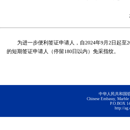
为进一步便利签证申请人，自2024年9月2日起至
的短期签证申请人（停留180日以内）免采指纹。
中华人民共和国
Chinese Embassy, Marble H
P.O.BOX 144
http://ag