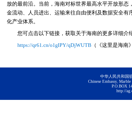
放的最前沿。当前，海南对标世界最高水平开放形态，
金流动、人员进出、运输来往自由便利及数据安全有序流
化产业体系。
您可点击以下链接，获取关于海南的更多详细介
https://qr61.cn/o1gIPY/qDjWUTB
（《这里是海南
中华人民共和国
Chinese Embassy, Marble H
P.O.BOX 144
http://ag