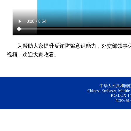
为帮助大家提升反诈防骗意识能力，外交部领事
视频，欢迎大家收看。
中华人民共和国
Chinese Embassy, Marble H
P.O.BOX 144
http://ag