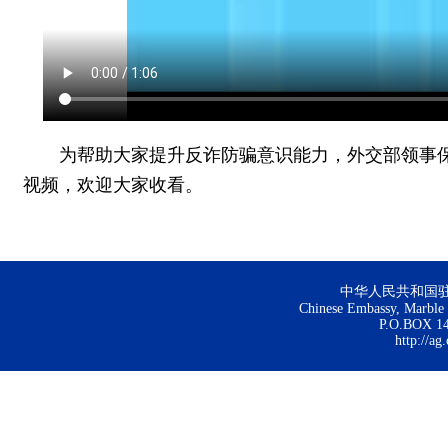
为帮助大家提升反诈防骗意识能力，外交部领事
视频，欢迎大家收看。
中华人民共和国
Chinese Embassy, Marble H
P.O.BOX 144
http://ag