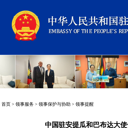
首页
>
领事服务
>
领事保护与协助
>
领事提醒
中国驻安提瓜和巴布达大使