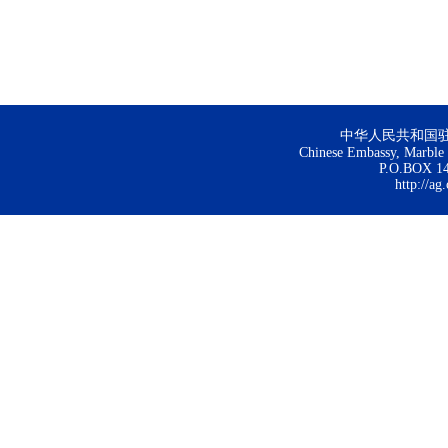
中华人民共和国
Chinese Embassy, Marble H
P.O.BOX 144
http://ag