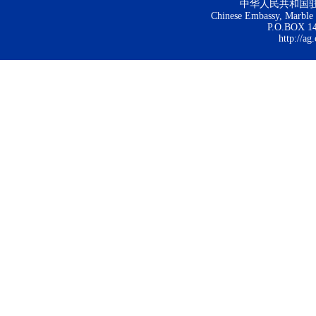
中华人民共和国
Chinese Embassy, Marble H
P.O.BOX 144
http://ag