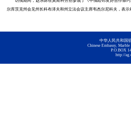
访俄期间，赵乐际在莫斯科分别参观了《中俄睦邻友好合作条约
尔库茨克州会见州长科布泽夫和州立法会议主席韦杰尔尼科夫，表示
中华人民共和国
Chinese Embassy, Marble H
P.O.BOX 144
http://ag