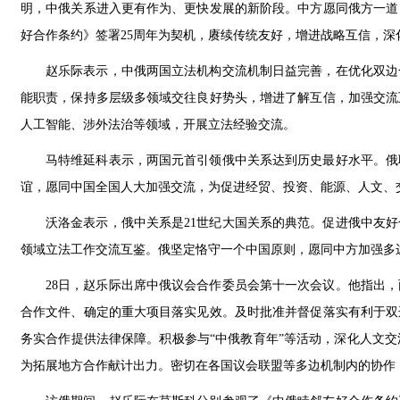
明，中俄关系进入更有作为、更快发展的新阶段。中方愿同俄方一道
好合作条约》签署25周年为契机，赓续传统友好，增进战略互信，
赵乐际表示，中俄两国立法机构交流机制日益完善，在优化双边
能职责，保持多层级多领域交往良好势头，增进了解互信，加强交流
人工智能、涉外法治等领域，开展立法经验交流。
马特维延科表示，两国元首引领俄中关系达到历史最好水平。俄
谊，愿同中国全国人大加强交流，为促进经贸、投资、能源、人文、
沃洛金表示，俄中关系是21世纪大国关系的典范。促进俄中友
领域立法工作交流互鉴。俄坚定恪守一个中国原则，愿同中方加强多
28日，赵乐际出席中俄议会合作委员会第十一次会议。他指出
合作文件、确定的重大项目落实见效。及时批准并督促落实有利于双
务实合作提供法律保障。积极参与“中俄教育年”等活动，深化人文
为拓展地方合作献计出力。密切在各国议会联盟等多边机制内的协作