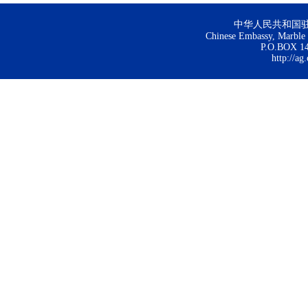
中华人民共和国
Chinese Embassy, Marble H
P.O.BOX 144
http://ag