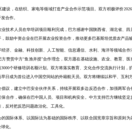
建设，在纺织、家电等领域打造产业合作示范项目。双方积极评价202
开发合作。
年农业技术人员在华培训项目顺利完成，巴方感谢中国陕西省、湖北省、
平，鼓励中资企业在巴开展农业投资合作，推动更多巴基斯坦优质农产品
字经济、金融、科技创新、人工智能、信息通信、水利、海洋等领域合作
方赞赏中方“鱼渔并授”合作理念，双方愿在基础设施、农业、教育、医
方提供3000个研修培训名额计划。双方将落实教育、文化合作交流执行计划
员早日成为首位进入中国空间站的外籍航天员。双方将继续以和平、互利
全倡议，建立中巴安全伙伴关系，持续开展双多边反恐合作，加强两军合
安保合作，确保在巴中国人员、项目和机构安全。中方支持巴方继续坚定
准，反对把反恐问题政治化、工具化。
心的国际体系、以国际法为基础的国际秩序、以联合国宪章宗旨和原则为
全球化。