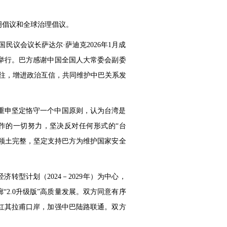
明倡议和全球治理倡议。
民议会议长萨达尔·萨迪克2026年1月成
功举行。巴方感谢中国全国人大常委会副委
交往，增进政治互信，共同维护中巴关系发
方重申坚定恪守一个中国原则，认为台湾是
作的一切努力，坚决反对任何形式的“台
领土完整，坚定支持巴方为维护国家安全
转型计划（2024－2029年）为中心，
2.0升级版”高质量发展。双方同意有序
红其拉甫口岸，加强中巴陆路联通。双方