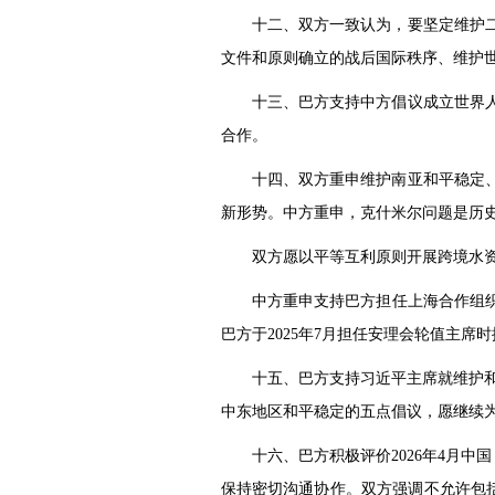
十二、双方一致认为，要坚定维护
文件和原则确立的战后国际秩序、维护
十三、巴方支持中方倡议成立世界
合作。
十四、双方重申维护南亚和平稳定
新形势。中方重申，克什米尔问题是历
双方愿以平等互利原则开展跨境水
中方重申支持巴方担任上海合作组织
巴方于2025年7月担任安理会轮值主
十五、巴方支持习近平主席就维护
中东地区和平稳定的五点倡议，愿继续
十六、巴方积极评价2026年4月
保持密切沟通协作。双方强调不允许包括