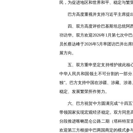
民，为促进地区和世界和平、稳定与繁
巴方高度重视并支持习近平主席提
四、双方高度评价巴基斯坦总统阿西夫
功访华。双方欢迎2026年1月第七次
员长蔡达峰于2026年5月率团访巴并
展方向。
五、双方重申坚定支持维护彼此核心
中华人民共和国领土不可分割的一部分
独”。巴方支持中国在涉疆、涉藏、涉
稳定、发展繁荣所作努力。
六、巴方祝贺中方圆满完成“十四五”
带领国家实现宏观经济稳定。双方同意高
分段推进喀喇昆仑公路二期（塔科特至
欢迎第三方根据中巴两国商定的模式参