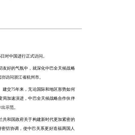
26日对中国进行正式访问。
切友好的气氛中，就深化中巴全天候战略
成功访问浙江省杭州市。
建交75年来，无论国际和地区形势如何
变局加速演进，中巴全天候战略合作伙伴
作出示范。
兰共和国政府关于构建新时代更加紧密的
保持密切协调，使中巴关系更好造福两国人