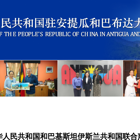
华人民共和国和巴基斯坦伊斯兰共和国联合