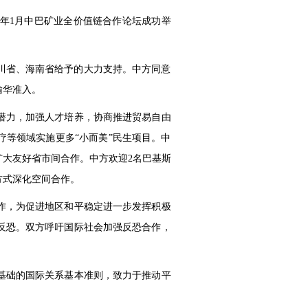
6年1月中巴矿业全价值链合作论坛成功举
四川省、海南省给予的大力支持。中方同意
输华准入。
潜力，加强人才培养，协商推进贸易自由
疗等领域实施更多“小而美”民生项目。中
，扩大友好省市间合作。中方欢迎2名巴基斯
方式深化空间合作。
作，为促进地区和平稳定进一步发挥积极
反恐。双方呼吁国际社会加强反恐合作，
基础的国际关系基本准则，致力于推动平