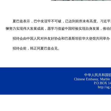
夏巴兹表示，巴中友谊牢不可破，已达到前所未有高度。习近平
懈努力实现伟大发展成就，愿学习借鉴中国经验实现自身发展，推动
招待会由中国人民对外友好协会和巴基斯坦驻华大使馆共同举办，
招待会前，韩正同夏巴兹会见。
中华人民共和国
Chinese Embassy, Marble H
P.O.BOX 144
http://ag