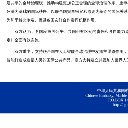
建共享的全球治理观，推动构建更加公正合理的全球治理体系。重申
际法为基础的国际秩序、以联合国宪章宗旨和原则为基础的国际关系
为和平解决争端、促进各国友好合作发挥积极作用。
双方认为，各国应按照公平、共同但有区别的责任和各自能力
定》全面有效实施。
双方重申，支持联合国在人工智能全球治理中发挥主渠道作用，
智能打造成造福人类的国际公共产品。塞方支持建立并愿加入世界人
中华人民共和国
Chinese Embassy, Marble H
P.O.BOX 144
http://ag