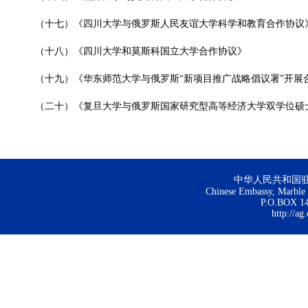
（十七）《四川大学与俄罗斯人民友谊大学科学和教育合作协议
（十八）《四川大学和莫斯科国立大学合作协议》
（十九）《华东师范大学与俄罗斯“新项目推广战略倡议署”开展
（二十）《复旦大学与俄罗斯国家研究型高等经济大学双学位硕
中华人民共和国
Chinese Embassy, Marble H
P.O.BOX 144
http://ag