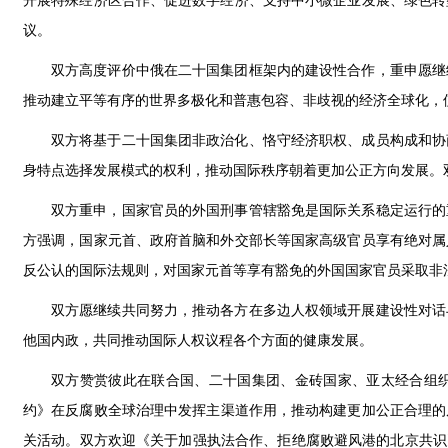
开展特殊经济区合作、促进数字经济、支持中小微企业发展、绿色转
议。
双方高度评价中俄在二十国集团框架内的建设性合作，重申愿继
推动建立平等有序的世界多极化和普惠包容、非歧视的经济全球化，
双方将基于二十国集团非政治化、恪守经济职权、成员构成和协
身特点选择发展模式的权利，推动国际秩序朝着更加公正方向发展。
双方重申，国家官员的外国刑事管辖豁免是国际关系稳定运行的
方强调，国家元首、政府首脑和外交部长等国家高级官员享有绝对属
反公认的国际法规则，对国家元首等享有豁免的外国国家官员采取非
双方愿继续共同努力，推动各方在多边人权领域开展建设性对话
他国内政，共同推动国际人权议程各个方面的健康发展。
双方赞赏彼此在联合国、二十国集团、金砖国家、亚太经合组
约》在反腐败全球治理中发挥主渠道作用，推动构建更加公正合理的反
关活动。双方欢迎《关于加强执法合作、拒绝腐败避风港的北京共识