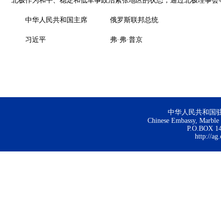
北极作为和平、稳定和低军事政治紧张地区的状态，通过北极理事会
中华人民共和国主席 俄罗斯联邦总统
习近平 弗·弗·普京
中华人民共和国
Chinese Embassy, Marble H
P.O.BOX 144
http://ag