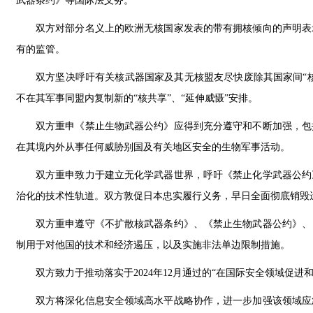
武器条约》等国际法义务。
双方对部分名义上的欧洲无核国家发表的带有拥核倾向的声明表
有的监管。
双方坚决呼吁有关核武器国家及其无核盟友尽快废除其国家间“核
不在其军事同盟内复制新的“核共享”、“延伸威慑”安排。
双方重申《禁止生物武器公约》应得到充分遵守和不断加强，包
在其境内外从事任何威胁别国及有关地区安全的生物军事活动。
双方重申致力于建立无化学武器世界，呼吁《禁止化学武器公约
治化的技术性轨道。双方敦促日本忠实履行义务，早日全面彻底销毁
双方重申遵守《不扩散核武器条约》、《禁止生物武器公约》、
制用于对他国的技术和经济遏压，以及实施非法单边限制措施。
双方致力于推动落实于2024年12月通过的“在国际安全领域促进和平利
双方将深化信息安全领域高水平战略协作，进一步加强该领域应