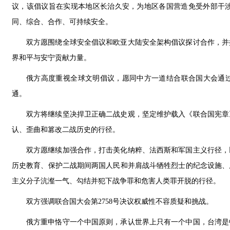
议，该倡议旨在实现本地区长治久安，为地区各国营造免受外部干
同、综合、合作、可持续安全。
双方愿围绕全球安全倡议和欧亚大陆安全架构倡议探讨合作，并
界和平与安宁贡献力量。
俄方高度重视全球文明倡议，愿同中方一道结合联合国大会通过
通。
双方将继续坚决捍卫正确二战史观，坚定维护载入《联合国宪章
认、歪曲和篡改二战历史的行径。
双方愿继续加强合作，打击美化纳粹、法西斯和军国主义行径，
历史教育、保护二战期间两国人民和并肩战斗牺牲烈士的纪念设施、
主义分子沆瀣一气、勾结并犯下战争罪和危害人类罪开脱的行径。
双方强调联合国大会第2758号决议权威性不容质疑和挑战。
俄方重申恪守一个中国原则，承认世界上只有一个中国，台湾是