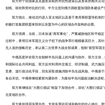
双方对个别国家及其盟友采取的对抗性政策以及发表的相关言论
划线、鼓吹阵营对抗的行径。中方注意到俄方因欧盟加强防务建设产
双方指出，推动北约进入亚太地区以及基于奥库斯联盟等机制打
积极打造集团联盟来毁坏以东盟为中心的区域合作架构的企图。
双方强调，当前，日本加速“再军事化”，严重威胁地区和平稳定
过程中，查明日本军国主义分子犯下的战争罪行规模极其巨大，其针
无人道的侵略历史，承认第二次世界大战全部成果，抵制“新型军国主
中俄高度评价双方在朝鲜半岛问题上的沟通与协作。双方主张，
和国际社会共同利益。双方反对利用外交孤立、经济制裁、武力施压
竞赛、滥行政治化手段，切实采取措施消除半岛生战风险。中俄基于
各自关切。中俄将继续紧密沟通协作，为推动半岛问题政治解决进程
双方将继续在“大图们倡议”框架下加强合作，深化“大图们倡议
北亚地区合作。
双方将加强同东盟合作，支持东盟在区域架构中的中心地位，密