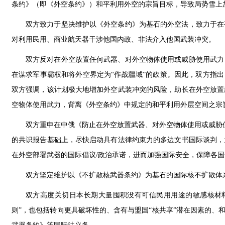
条约》（即《外空条约》）和平利用外空的宗旨目标，导致局势雪上
双方致力于坚决维护以《外空条约》为基石的外空法，致力于在
对利用民用、商业航天器干涉他国内政、非法介入他国武装冲突。
双方反对在外空放置任何武器、对外空物体使用或威胁使用武力
在谋求军事霸权和将外空界定为“作战疆域”的政策。因此，双方指出
双方强调，该计划极大地增加外空武装冲突的风险，助长在外空放置
空物体使用武力，背离《外空条约》中规定的和平利用外层空间之宗
双方重申在中俄《防止在外空放置武器、对外空物体使用或威胁使用
的共识报告基础上，尽快启动具有法律约束力的多边文书国际谈判，
在外空部署武器的国际倡议/政治承诺，进而加强国际安全，保障各
双方坚定维护以《不扩散核武器条约》为基石的国际核不扩散体
双方高度关切日本长期大量囤积没有可信民用用途的敏感核材
则”，也包括转向更具破坏性的、含有与盟国“核共享”潜在因素的、