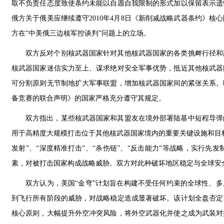
取不负责任态度致使条约未能以自愿自我限制的形式加以保留表示遗
俄方关于俄美应继续遵守2010年4月8日《新削减战略武器条约》
方在“中美俄三边核军控谈判”问题上的立场。
双方反对个别核武器国家针对其他核武器国家的各类挑衅行径和
核武器国家迷信实力至上、谋求绝对安全军事优势，抵近其他核武器
可分割原则无节制地扩大军事联盟，增加核武器国家间的紧张关系。呼
备竞赛的联合声明》的国家严格充分遵守其规定。
双方指出，某些核武器国家和其盟友在境外部署陆基中短程导弹
用于高精度大规模打击位于其他核武器国家境内的重要关键设施和目
发射”、“深度精准打击”、“杀伤链”、“反击能力”等战略，实行
素，对被打击国家构成战略威胁。双方对此种破坏地区稳定与全球安
双方认为，美国“金穹”计划旨在构建不受任何约束的全球性、多
到飞行所有阶段的威胁，对战略稳定造成显著破坏。该计划全盘否定
核心原则，大幅提升外空冲突风险，将外空武器化并使之成为武装对