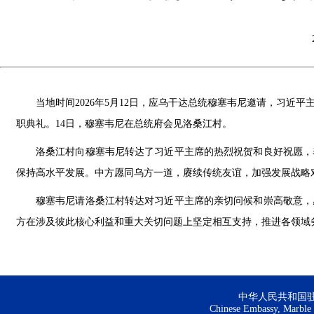
当地时间2026年5月12日，应乌干达总统穆塞韦尼邀请，习
职典礼。14日，穆塞韦尼在总统府会见洛桑江村。
洛桑江村向穆塞韦尼转达了习近平主席的热烈祝贺和良好祝愿，
保持高水平发展。中方愿同乌方一道，赓续传统友谊，加强发展战略
穆塞韦尼请洛桑江村转达对习近平主席的亲切问候和崇高敬意，
方在涉及彼此核心利益和重大关切问题上坚定相互支持，推进各领域
中华人民共和国
Chinese Embassy, Marble H