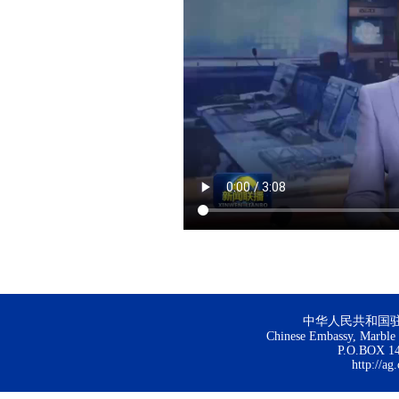
中华人民共和国
Chinese Embassy, Marble H
P.O.BOX 144
http://ag