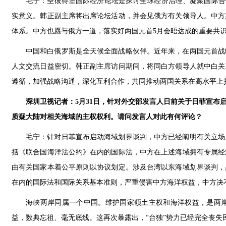
毛宁：圣彼得堡国际经济论坛是探讨全球经济治理、凝聚国际合
实意义。韩正副主席将出席论坛活动，并会见俄方有关领导人。中方
体系。中方也愿与俄方一道，落实好两国元首5月会晤达成的重要共
中国和白俄罗斯是全天候全面战略伙伴。近年来，在两国元首战
人文交流日益密切。韩正副主席访问期间，将同白方领导人就中白关
遵循，加强战略沟通，深化互利合作，共同推动两国关系在高水平上
深圳卫视记者：5月31日，针对外交部发言人日前关于日菲宣布
质疑大陆对相关海域的主权权利。请问发言人对此有何评论？
毛宁：针对日菲宣布启动海域划界谈判，中方已经阐明有关立场
括《联合国海洋法公约》在内的国际法，中方在上述海域拥有专属经
由有关国家本着公平原则以协议划定。涉及台湾以东海域划界谈判，
在内的国际法和国际关系基本准则，严重侵害中方海洋权益，中方决
海峡两岸同属一个中国。维护国家领土主权和海洋权益，是两
益，数典忘祖、毫无底线。这再次暴露出，“台独”势力已经完全丧