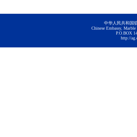
中华人民共和国
Chinese Embassy, Marble H
P.O.BOX 144
http://ag