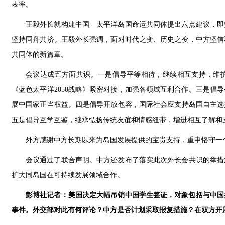
表率。
王毅外长就构建中国—太平洋岛国命运共同体提出六点建议，即
坚持同舟共济。王毅外长强调，面对时代之变、历史之变，中方坚信
共同体的新篇章。
会议达成五方面共识。一是倡导平等相待，继续相互支持，维护
《蓝色太平洋2050战略》紧密对接，加强各领域互利合作。三是倡
展中国家正当权益。四是倡导开放包容，国际社会应支持岛国自主选
五是倡导互学互鉴，继承弘扬传统友谊和情感纽带，增进相互了解和
外方感谢中方长期以来为岛国发展提供的宝贵支持，重申恪守一
会议通过了联合声明。中方还发布了落实此次外长会共识的举措
扩大同岛国在可持续发展领域合作。
彭博社记者：美国决定大幅吊销中国学生签证，对象包括与中国
事件。外交部对此有何评论？中方是否计划采取报复措施？在双方开