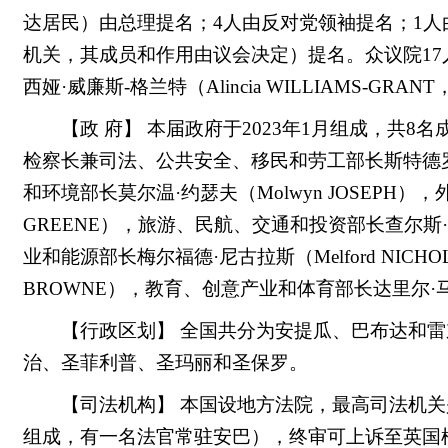
达居民）由总理提名；4人由反对党领袖提名；1人
机关，其成员和作用由议会决定）提名。众议院17
西娅·威廉斯-格兰特（Alincia WILLIAMS-GRA
【政 府】 本届政府于2023年1月组成，共
检察长兼司法、公共安全、移民和劳工部长斯特德罗伊·本
和环境部长莫尔温·约瑟夫（Molwyn JOSEPH）
GREENE），旅游、民航、交通和投资部长查尔斯·费
业和能源部长梅尔福德·尼古拉斯（Melford NIC
BROWNE），教育、创意产业和体育部长达里尔·马修（
【行政区划】 全国共分为安提瓜、巴布达和雷
治、圣菲利普、圣玛丽和圣保罗。
【司法机构】 本国设地方法院，最高司法机
组成，有一名法官常驻安巴），终审可上诉至英国