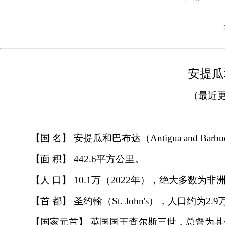
安提瓜
（最近更
【国 名】 安提瓜和巴布达（Antigua and Barb
【面 积】 442.6平方公里。
【人 口】 10.1万（2022年），绝大多
【首 都】 圣约翰（St. John's），人口约为2.9
【国家元首】 英国国王查尔斯三世，总督为其代表。